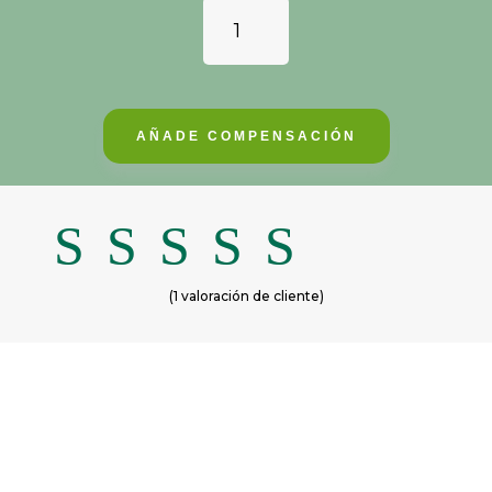
PARQUE
DE
LA
CONSERVACIÓN
CANTIDAD
AÑADE COMPENSACIÓN
(
1
valoración de cliente)
Valorado
con
5.00
de 5 en