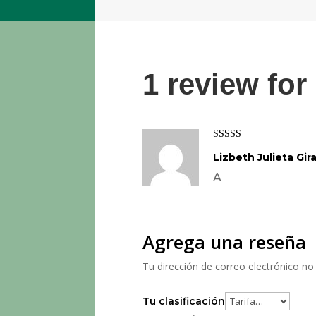
1 review for
Valorado con
Lizbeth Julieta Gir
5
de 5
A
Agrega una reseña
Tu dirección de correo electrónico no 
Tu clasificación