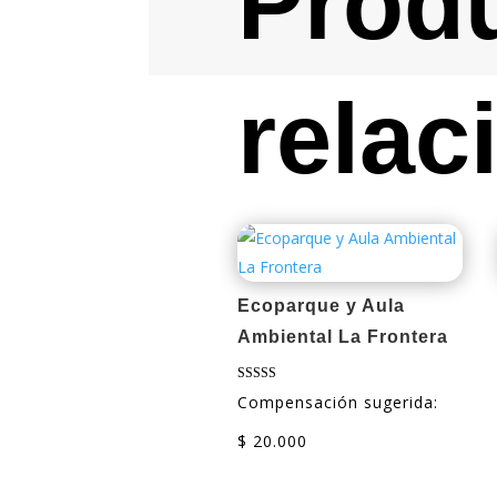
Prod
relac
Ecoparque y Aula
Ambiental La Frontera
Valorado con
Compensación sugerida:
5.00
de 5
$
20.000