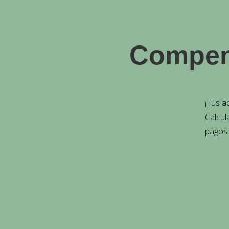
Compen
¡Tus a
Calcul
pagos 