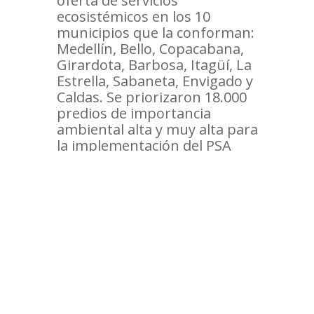
oferta de servicios
ecosistémicos en los 10
municipios que la conforman:
Medellín, Bello, Copacabana,
Girardota, Barbosa, Itagüí, La
Estrella, Sabaneta, Envigado y
Caldas. Se priorizaron 18.000
predios de importancia
ambiental alta y muy alta para
la implementación del PSA
urbano.
Además, se caracterizarón 181
predios en aspectos
ambientales, sociales y jurídicos
en los 10 municipios; en 5 de
ellos, se avanza con la
operatividad de la estrategia.