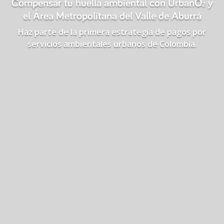
Compensar tu huella ambiental con UrbanO
y
2
el Área Metropolitana del Valle de Aburrá
Haz parte de la primera estrategia de pagos por
servicios ambientales urbanos de Colombia.