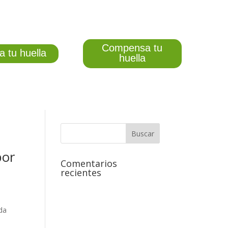
Compensa tu
a tu huella
huella
por
Comentarios
recientes
da