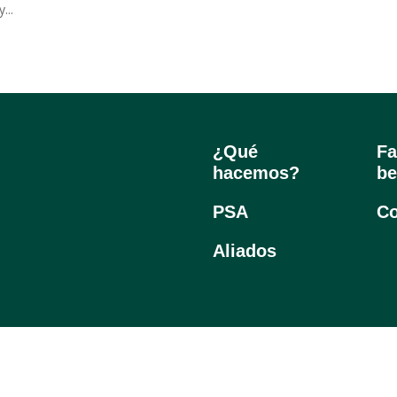
...
¿Qué
Fa
hacemos?
be
PSA
Co
Aliados